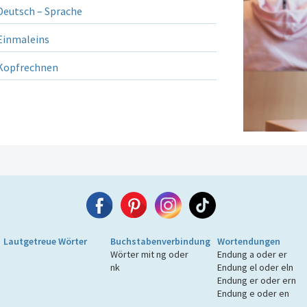
eutsch – Sprache
inmaleins
opfrechnen
Lautgetreue Wörter
Buchstabenverbindung
Wortendungen
Wörter mit ng oder
Endung a oder er
nk
Endung el oder eln
Endung er oder ern
Endung e oder en