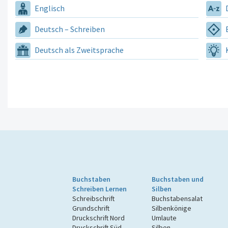
Englisch
D
Deutsch – Schreiben
E
Deutsch als Zweitsprache
K
Buchstaben
Buchstaben und
Schreiben Lernen
Silben
Schreibschrift
Buchstabensalat
Grundschrift
Silbenkönige
Druckschrift Nord
Umlaute
Druckschrift Süd
Silben