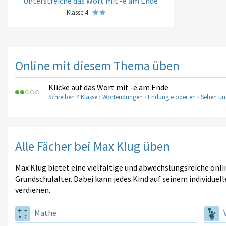
Unterstreiche das Wort mit -e am Ende
Klasse 4
Online mit diesem Thema üben
Klicke auf das Wort mit -e am Ende
Schreiben 4.Klasse
›
Wortendungen
›
Endung e oder en
›
Sehen un
Alle Fächer bei Max Klug üben
Max Klug bietet eine vielfältige und abwechslungsreiche onl
Grundschulalter. Dabei kann jedes Kind auf seinem individuell
verdienen.
Mathe
V