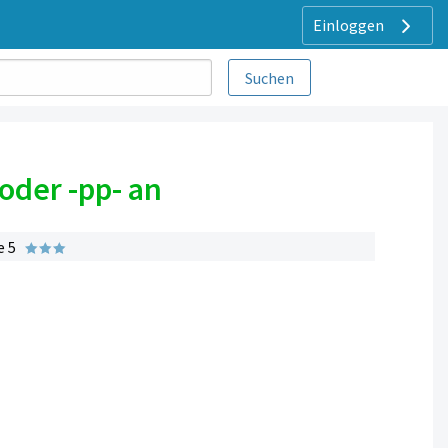
Einloggen
 oder -pp- an
e 5