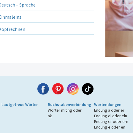
eutsch – Sprache
inmaleins
opfrechnen
Lautgetreue Wörter
Buchstabenverbindung
Wortendungen
Wörter mit ng oder
Endung a oder er
nk
Endung el oder eln
Endung er oder ern
Endung e oder en