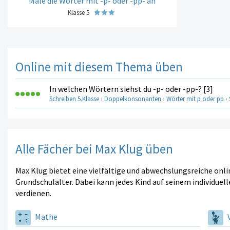
Male die Wörter mit -p- oder -pp- an
Klasse 5
Online mit diesem Thema üben
In welchen Wörtern siehst du -p- oder -pp-? [3]
Schreiben 5.Klasse
›
Doppelkonsonanten
›
Wörter mit p oder pp
›
Alle Fächer bei Max Klug üben
Max Klug bietet eine vielfältige und abwechslungsreiche onl
Grundschulalter. Dabei kann jedes Kind auf seinem individuell
verdienen.
Mathe
V