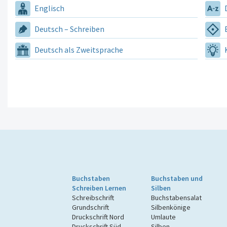
Englisch
D
Deutsch – Schreiben
E
Deutsch als Zweitsprache
K
Buchstaben
Buchstaben und
Schreiben Lernen
Silben
Schreibschrift
Buchstabensalat
Grundschrift
Silbenkönige
Druckschrift Nord
Umlaute
Druckschrift Süd
Silben