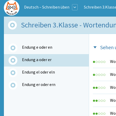
Deutsch – Schreiben üben
Schreiben 3.Klass
Schreiben 3.Klasse - Wortendu
Sehen 
Endung e oder en
Endung a oder er
Wo 
Endung el oder eln
Wo 
Endung er oder ern
Wo 
Wo 
Wo 