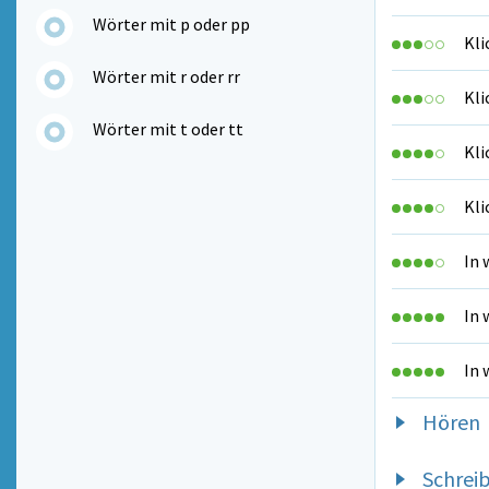
Wörter mit p oder pp
Kli
Wörter mit r oder rr
Kli
Wörter mit t oder tt
Kli
Kli
In 
In 
In 
Hören
Schrei