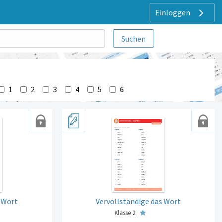
Einloggen
1
2
3
4
5
6
s Wort
Vervollständige das Wort
Klasse 2