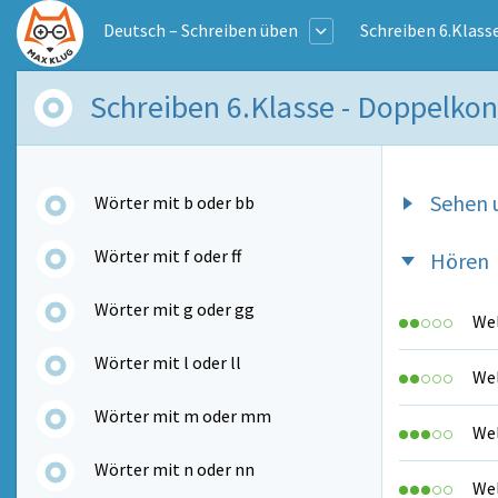
Deutsch – Schreiben üben
Schreiben 6.Klass
Schreiben 6.Klasse - Doppelko
Sehen 
Wörter mit b oder bb
Wörter mit f oder ff
Hören
Wörter mit g oder gg
Wel
Wörter mit l oder ll
Wel
Wörter mit m oder mm
Wel
Wörter mit n oder nn
Wel