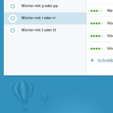
Wörter mit p oder pp
Wel
Wörter mit r oder rr
Hör
Wörter mit t oder tt
Hör
Hör
Schrei